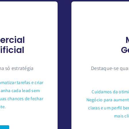
rcial
ificial
G
 só estratégia
Destaque-se qua
atizar tarefas e criar
mpanha cada lead sem
Cuidamos da otimi
uas chances de fechar
Negócio para aumenta
te.
claras e um perfil 
mais cl