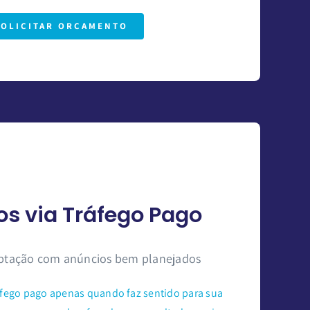
SOLICITAR ORÇAMENTO
s via Tráfego Pago
aptação com anúncios bem planejados
fego pago apenas quando faz sentido para sua