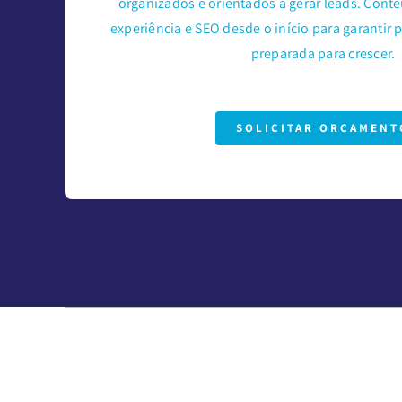
organizados e orientados a gerar leads. Conte
experiência e SEO desde o início para garantir p
preparada para crescer.
SOLICITAR ORÇAMENT