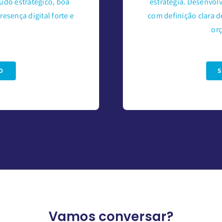
údo estratégico, boa
estratégia. Desenvo
resença digital forte e
com definição clara 
orç
O
Vamos conversar?