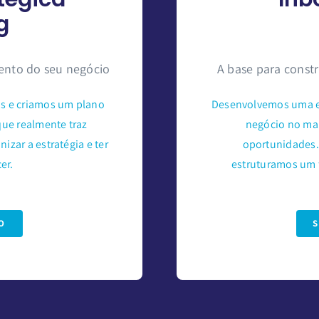
g
mento do seu negócio
A base para constr
s e criamos um plano
Desenvolvemos uma es
que realmente traz
negócio no mapa
izar a estratégia e ter
oportunidades.
er.
estruturamos um fu
O