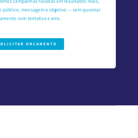
lvemos campanhas focadas em resultados reais,
de público, mensagem e objetivo — sem queimar
amento com tentativa e erro.
SOLICITAR ORÇAMENTO