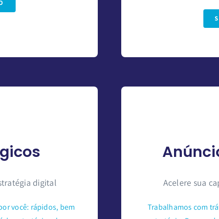
O
égicos
Anúncio
tratégia digital
Acelere sua c
or você: rápidos, bem
Trabalhamos com trá