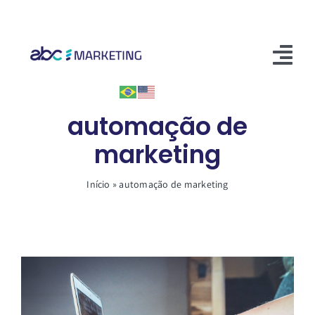
Skip
to
content
Tog
Nav
Início
automação de
marketing
Soluções
Conteúdos
Início
»
automação de marketing
Entre em contato