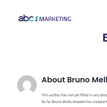
Skip
to
content
About
Bruno Mel
This author has not yet filled in any deta
So far Bruno Mello Amadei has created 4