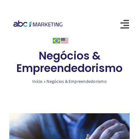
Skip
to
content
Tog
Nav
Início
Negócios &
Empreendedorismo
Soluções
Conteúdos
Início
»
Negócios & Empreendedorismo
Entre em contato