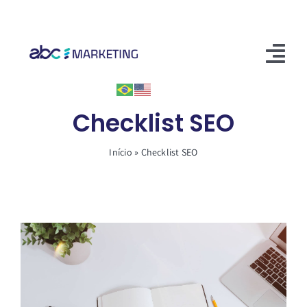
Skip
to
content
Tog
Nav
Início
Checklist SEO
Soluções
Início
»
Checklist SEO
Conteúdos
Entre em contato