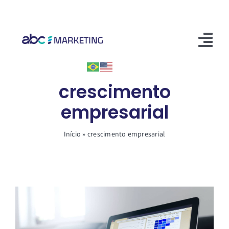
Skip
to
content
Tog
Nav
Início
crescimento
empresarial
Soluções
Conteúdos
Início
»
crescimento empresarial
Entre em contato